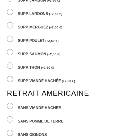
SUPP. JAMBON
(
+
2,50
€
)
SUPP. LARDONS
(
+
2,50
€
)
SUPP. MERGUEZ
(
+
2,50
€
)
SUPP. POULET
(
+
2,50
€
)
SUPP. SAUMON
(
+
2,50
€
)
SUPP. THON
(
+
2,50
€
)
SUPP. VIANDE HACHÉE
(
+
2,50
€
)
RETRAIT AMERICAINE
SANS VIANDE HACHEE
SANS POMME DE TERRE
SANS OIGNONS