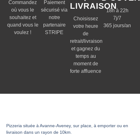
Commandez
Paiement
LIVRAISON
où vous le
sécurisé via
18h à 22h
souhaitez et
notre
7j/7
Choisissez
quand vous le
partenaire
365 jours/an
votre heure
voulez !
STRIPE
de
retrait/livraison
et gagnez du
temps au
moment de
forte affluence
Pizzeria située à Avanne-Aveney, sur place, à emporter ou en
livraison dans un rayon de 10km.