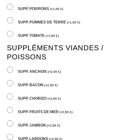
SUPP. POIVRONS
(
+
1,00
€
)
SUPP. POMMES DE TERRE
(
+
1,00
€
)
SUPP. TOMATE
(
+
1,00
€
)
SUPPLÉMENTS VIANDES /
POISSONS
SUPP. ANCHOIS
(
+
2,50
€
)
SUPP. BACON
(
+
2,50
€
)
SUPP. CHORIZO
(
+
2,50
€
)
SUPP. FRUITS DE MER
(
+
2,50
€
)
SUPP. JAMBON
(
+
2,50
€
)
SUPP. LARDONS
(
+
2,50
€
)