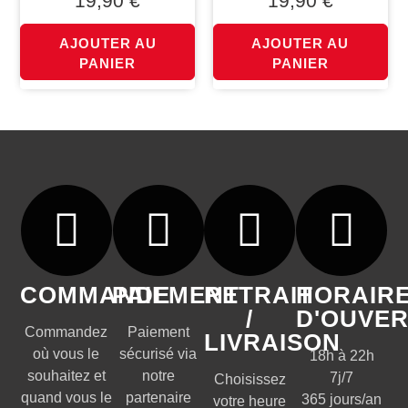
19,90
€
19,90
€
AJOUTER AU
AJOUTER AU
PANIER
PANIER
COMMANDE
PAIEMENT
RETRAIT
HORAIR
/
D'OUVE
Commandez
Paiement
LIVRAISON
où vous le
sécurisé via
18h à 22h
souhaitez et
notre
7j/7
Choisissez
quand vous le
partenaire
365 jours/an
votre heure