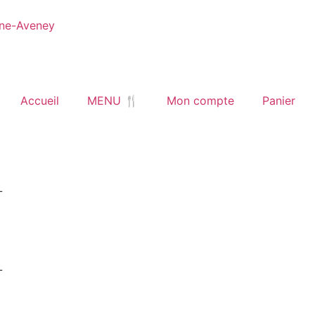
ne-Aveney
Accueil
MENU 🍴
Mon compte
Panier
L
L