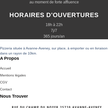
au moment de forte affluence
HORAIRES D'OUVERTURES
18h à 22h
7j/7
365 jours/an
Pizzeria située à Avanne-Aveney, sur place, à emporter ou en livraison
dans un rayon de 10km.
A Propos
Accueil
Mentions légales
CGV
Contact
Nous Trouver
RUE DU CHAMP DU NOYER 25720 AVANNE-AVENEY