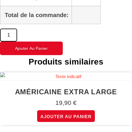
Total de la commande:
quantité
de
Ajouter Au Panier
Produits similaires
Royale
Extra
Large
AMÉRICAINE EXTRA LARGE
19,90
€
AJOUTER AU PANIER