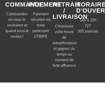
COMMANDE
PAIEMENT
RETRAIT
HORAIR
/
D'OUVE
Commandez
Paiement
LIVRAISON
où vous le
sécurisé via
18h à 22h
souhaitez et
notre
7j/7
Choisissez
quand vous le
partenaire
365 jours/an
votre heure
voulez !
STRIPE
de
retrait/livraison
et gagnez du
temps au
moment de
forte affluence