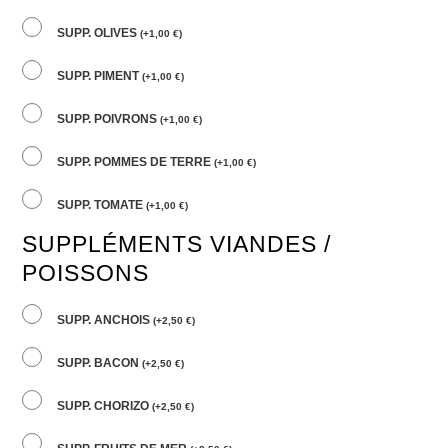
SUPP. OLIVES
(
+
1,00
€
)
SUPP. PIMENT
(
+
1,00
€
)
SUPP. POIVRONS
(
+
1,00
€
)
SUPP. POMMES DE TERRE
(
+
1,00
€
)
SUPP. TOMATE
(
+
1,00
€
)
SUPPLÉMENTS VIANDES /
POISSONS
SUPP. ANCHOIS
(
+
2,50
€
)
SUPP. BACON
(
+
2,50
€
)
SUPP. CHORIZO
(
+
2,50
€
)