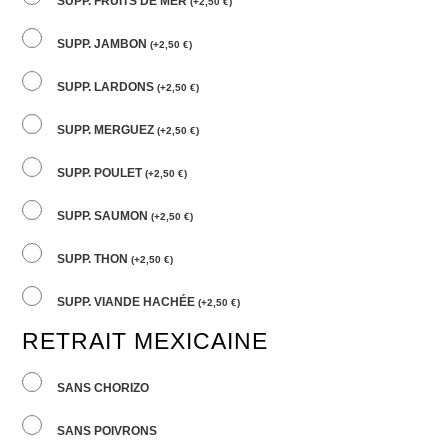
SUPP. FRUITS DE MER
(
+
2,50
€
)
SUPP. JAMBON
(
+
2,50
€
)
SUPP. LARDONS
(
+
2,50
€
)
SUPP. MERGUEZ
(
+
2,50
€
)
SUPP. POULET
(
+
2,50
€
)
SUPP. SAUMON
(
+
2,50
€
)
SUPP. THON
(
+
2,50
€
)
SUPP. VIANDE HACHÉE
(
+
2,50
€
)
RETRAIT MEXICAINE
SANS CHORIZO
SANS POIVRONS