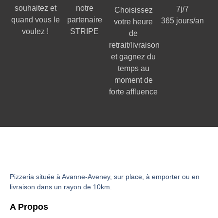
souhaitez et
notre
7j/7
Choisissez
quand vous le
partenaire
365 jours/an
votre heure
voulez !
STRIPE
de
retrait/livraison
et gagnez du
temps au
moment de
forte affluence
Pizzeria située à Avanne-Aveney, sur place, à emporter ou en
livraison dans un rayon de 10km.
A Propos