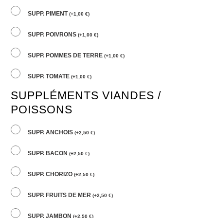
SUPP. PIMENT
(
+
1,00
€
)
SUPP. POIVRONS
(
+
1,00
€
)
SUPP. POMMES DE TERRE
(
+
1,00
€
)
SUPP. TOMATE
(
+
1,00
€
)
SUPPLÉMENTS VIANDES /
POISSONS
SUPP. ANCHOIS
(
+
2,50
€
)
SUPP. BACON
(
+
2,50
€
)
SUPP. CHORIZO
(
+
2,50
€
)
SUPP. FRUITS DE MER
(
+
2,50
€
)
SUPP. JAMBON
(
+
2,50
€
)