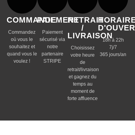
COMMANDE
PAIEMENT
RETRAIT
HORAIR
/
D'OUVE
Commandez
Paiement
LIVRAISON
où vous le
sécurisé via
18h à 22h
souhaitez et
notre
7j/7
Choisissez
quand vous le
partenaire
365 jours/an
votre heure
voulez !
STRIPE
de
retrait/livraison
et gagnez du
temps au
moment de
forte affluence