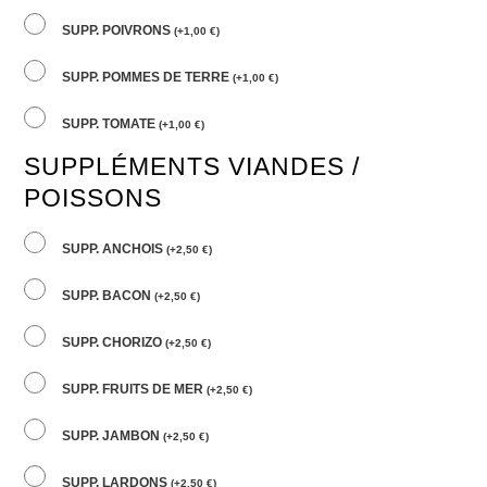
SUPP. POIVRONS
(
+
1,00
€
)
SUPP. POMMES DE TERRE
(
+
1,00
€
)
SUPP. TOMATE
(
+
1,00
€
)
SUPPLÉMENTS VIANDES /
POISSONS
SUPP. ANCHOIS
(
+
2,50
€
)
SUPP. BACON
(
+
2,50
€
)
SUPP. CHORIZO
(
+
2,50
€
)
SUPP. FRUITS DE MER
(
+
2,50
€
)
SUPP. JAMBON
(
+
2,50
€
)
SUPP. LARDONS
(
+
2,50
€
)