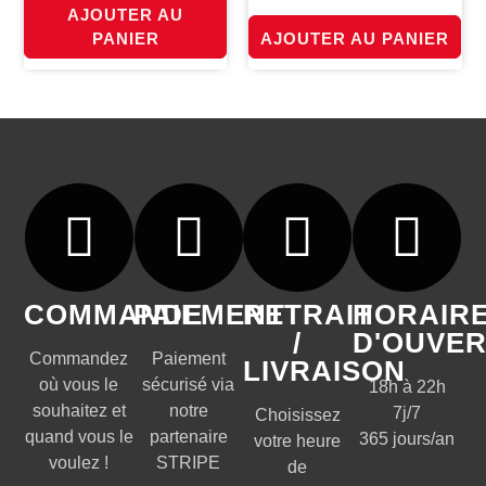
AJOUTER AU
PANIER
AJOUTER AU PANIER
COMMANDE
PAIEMENT
RETRAIT
HORAIR
/
D'OUVE
Commandez
Paiement
LIVRAISON
où vous le
sécurisé via
18h à 22h
souhaitez et
notre
7j/7
Choisissez
quand vous le
partenaire
365 jours/an
votre heure
voulez !
STRIPE
de