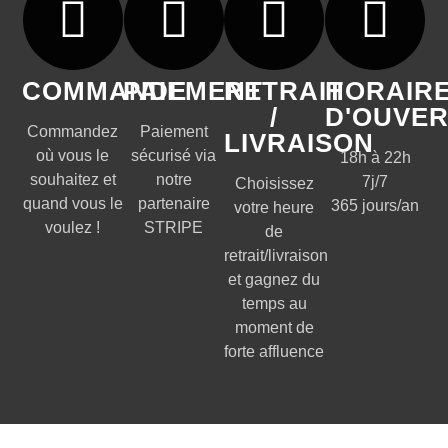
COMMANDE
PAIEMENT
RETRAIT
HORAIR
/
D'OUVE
Commandez
Paiement
LIVRAISON
où vous le
sécurisé via
18h à 22h
souhaitez et
notre
7j/7
Choisissez
quand vous le
partenaire
365 jours/an
votre heure
voulez !
STRIPE
de
retrait/livraison
et gagnez du
temps au
moment de
forte affluence