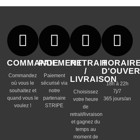
COMMANDE
PAIEMENT
RETRAIT
HORAIR
/
D'OUVE
Commandez
Paiement
LIVRAISON
où vous le
sécurisé via
18h à 22h
souhaitez et
notre
7j/7
Choisissez
quand vous le
partenaire
365 jours/an
votre heure
voulez !
STRIPE
de
retrait/livraison
et gagnez du
temps au
moment de