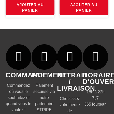
AJOUTER AU
AJOUTER AU
PANIER
PANIER
COMMANDE
PAIEMENT
RETRAIT
HORAIR
/
D'OUVE
Commandez
Paiement
LIVRAISON
où vous le
sécurisé via
18h à 22h
souhaitez et
notre
7j/7
Choisissez
quand vous le
partenaire
365 jours/an
votre heure
voulez !
STRIPE
de