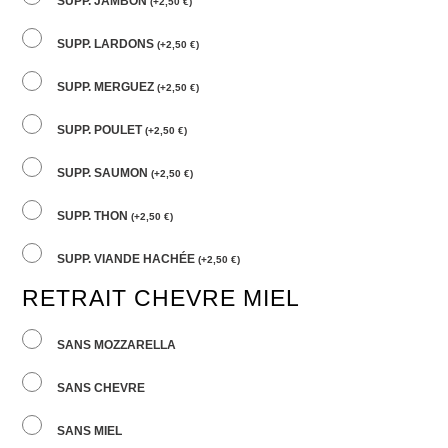
SUPP. JAMBON
(
+
2,50
€
)
SUPP. LARDONS
(
+
2,50
€
)
SUPP. MERGUEZ
(
+
2,50
€
)
SUPP. POULET
(
+
2,50
€
)
SUPP. SAUMON
(
+
2,50
€
)
SUPP. THON
(
+
2,50
€
)
SUPP. VIANDE HACHÉE
(
+
2,50
€
)
RETRAIT CHEVRE MIEL
SANS MOZZARELLA
SANS CHEVRE
SANS MIEL