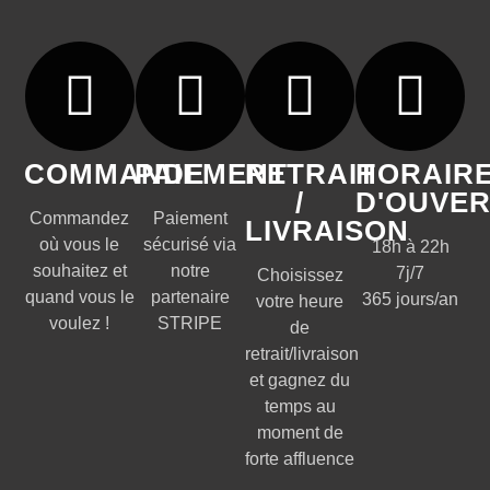
COMMANDE
PAIEMENT
RETRAIT
HORAIR
/
D'OUVE
Commandez
Paiement
LIVRAISON
où vous le
sécurisé via
18h à 22h
souhaitez et
notre
7j/7
Choisissez
quand vous le
partenaire
365 jours/an
votre heure
voulez !
STRIPE
de
retrait/livraison
et gagnez du
temps au
moment de
forte affluence