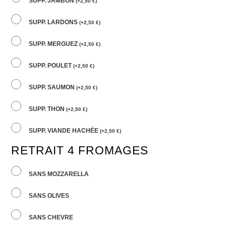
SUPP. JAMBON
(
+
2,50
€
)
SUPP. LARDONS
(
+
2,50
€
)
SUPP. MERGUEZ
(
+
2,50
€
)
SUPP. POULET
(
+
2,50
€
)
SUPP. SAUMON
(
+
2,50
€
)
SUPP. THON
(
+
2,50
€
)
SUPP. VIANDE HACHÉE
(
+
2,50
€
)
RETRAIT 4 FROMAGES
SANS MOZZARELLA
SANS OLIVES
SANS CHEVRE