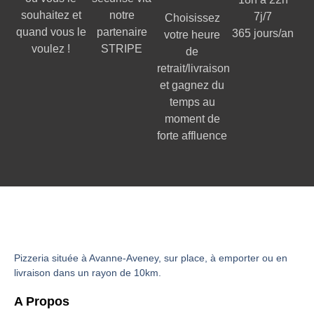
souhaitez et
notre
7j/7
Choisissez
quand vous le
partenaire
365 jours/an
votre heure
voulez !
STRIPE
de
retrait/livraison
et gagnez du
temps au
moment de
forte affluence
Pizzeria située à Avanne-Aveney, sur place, à emporter ou en
livraison dans un rayon de 10km.
A Propos