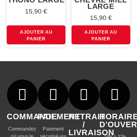
LARGE
15,90
€
15,90
€
AJOUTER AU
AJOUTER AU
PANIER
PANIER
COMMANDE
PAIEMENT
RETRAIT
HORAIR
/
D'OUVE
Commandez
Paiement
LIVRAISON
où vous le
sécurisé via
18h à 22h